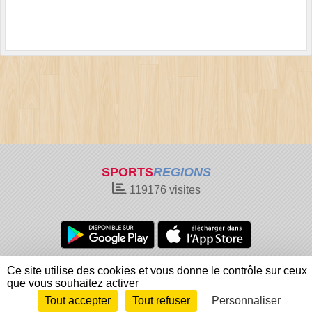
SPORTS
REGIONS
119176
visites
Charte cookies
Gestion des cookies
Ce site utilise des cookies et vous donne le contrôle sur ceux
Informations légales
Signaler un contenu inapproprié
que vous souhaitez activer
Tout accepter
Tout refuser
Personnaliser
Envie de participer ?
Connexion