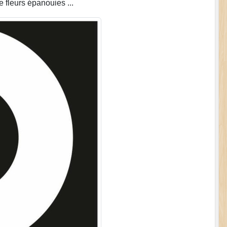
 fleurs épanouies ...