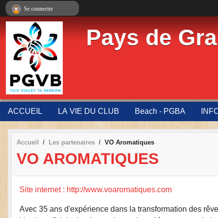
Panneau de gestion des cookies
Se connecter
Pays de Gra
ACCUEIL
LA VIE DU CLUB
Beach - PGBA
INF
Accueil
Les partenaires
VO Aromatiques
VO AROMATIQUES
Site internet : http://www.voaromatiques.com
Avec 35 ans d'expérience dans la transformation des rêve